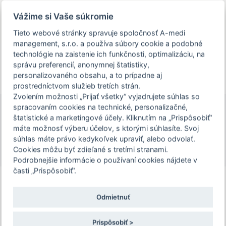
Prezeráte si stránku archivovaného a už
Vážime si Vaše súkromie
uskutočneného podujatia.
Tieto webové stránky spravuje spoločnosť A-medi
management, s.r.o. a používa súbory cookie a podobné
person_off
arrow_drop_down
technológie na zaistenie ich funkčnosti, optimalizáciu, na
správu preferencií, anonymnej štatistiky,
personalizovaného obsahu, a to prípadne aj
Toggle
prostredníctvom služieb tretích strán.
Podujatie IV. MARTINSKÝ ENDOSKOP je
navigation
Zvolením možnosti „Prijať všetky“ vyjadrujete súhlas so
určené len pre zdravotníckych
spracovaním cookies na technické, personalizačné,
pracovníkov. Pre pokračovanie na stránku
štatistické a marketingové účely. Kliknutím na „Prispôsobiť“
IV. MARTINSKÝ ENDOSKOP
podujatia, potvrďte prosím, že ste
máte možnosť výberu účelov, s ktorými súhlasíte. Svoj
23. – 24. 10. 2025 | Hotel Victoria
súhlas máte právo kedykoľvek upraviť, alebo odvolať.
zdravotníckym pracovníkom, alebo zvoľte
Cookies môžu byť zdieľané s tretími stranami.
možnosť "Nepokračovať na stránku
Podrobnejšie informácie o používaní cookies nájdete v
podujatia".
časti „Prispôsobiť“.
Odmietnuť
Potvrdzujem a chcem pokračovať
Prispôsobiť >