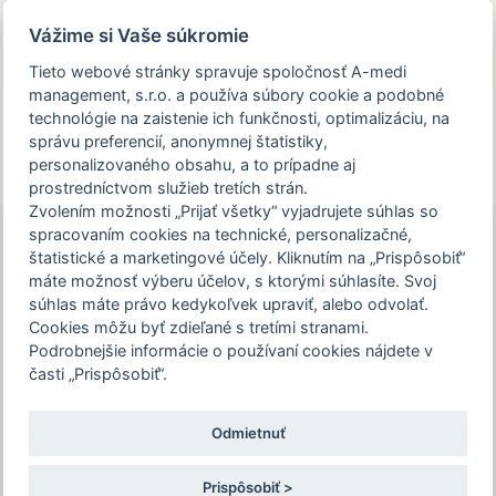
Prezeráte si stránku archivovaného a už
Vážime si Vaše súkromie
uskutočneného podujatia.
Tieto webové stránky spravuje spoločnosť A-medi
management, s.r.o. a používa súbory cookie a podobné
person_off
arrow_drop_down
technológie na zaistenie ich funkčnosti, optimalizáciu, na
správu preferencií, anonymnej štatistiky,
personalizovaného obsahu, a to prípadne aj
Toggle
prostredníctvom služieb tretích strán.
Podujatie IV. MARTINSKÝ ENDOSKOP je
navigation
Zvolením možnosti „Prijať všetky“ vyjadrujete súhlas so
určené len pre zdravotníckych
spracovaním cookies na technické, personalizačné,
pracovníkov. Pre pokračovanie na stránku
štatistické a marketingové účely. Kliknutím na „Prispôsobiť“
podujatia, potvrďte prosím, že ste
máte možnosť výberu účelov, s ktorými súhlasíte. Svoj
IV. MARTINSKÝ
súhlas máte právo kedykoľvek upraviť, alebo odvolať.
zdravotníckym pracovníkom, alebo zvoľte
ENDOSKOP
Cookies môžu byť zdieľané s tretími stranami.
možnosť "Nepokračovať na stránku
Podrobnejšie informácie o používaní cookies nájdete v
podujatia".
časti „Prispôsobiť“.
23. – 24. 10. 2025 | Hotel Victoria
celoštátna konferencia s medzinárodnou účasťou
Odmietnuť
Potvrdzujem a chcem pokračovať
Registrácia ešte nie je dostupná alebo už bola
ukončená.
Prispôsobiť >