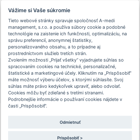
Prezeráte si stránku archivovaného a už
Vážime si Vaše súkromie
uskutočneného podujatia.
Tieto webové stránky spravuje spoločnosť A-medi
management, s.r.o. a používa súbory cookie a podobné
person_off
arrow_drop_down
technológie na zaistenie ich funkčnosti, optimalizáciu, na
správu preferencií, anonymnej štatistiky,
personalizovaného obsahu, a to prípadne aj
Toggle
prostredníctvom služieb tretích strán.
Podujatie IV. MARTINSKÝ ENDOSKOP je
navigation
Zvolením možnosti „Prijať všetky“ vyjadrujete súhlas so
určené len pre zdravotníckych
spracovaním cookies na technické, personalizačné,
pracovníkov. Pre pokračovanie na stránku
štatistické a marketingové účely. Kliknutím na „Prispôsobiť“
IV. MARTINSKÝ ENDOSKOP
podujatia, potvrďte prosím, že ste
máte možnosť výberu účelov, s ktorými súhlasíte. Svoj
23. – 24. 10. 2025 | Hotel Victoria
súhlas máte právo kedykoľvek upraviť, alebo odvolať.
zdravotníckym pracovníkom, alebo zvoľte
Cookies môžu byť zdieľané s tretími stranami.
možnosť "Nepokračovať na stránku
Podrobnejšie informácie o používaní cookies nájdete v
podujatia".
časti „Prispôsobiť“.
Odporúčané individuálne ubytovanie
Odmietnuť
Hotel Bystrička
Potvrdzujem a chcem pokračovať
Bystrička 152
Prispôsobiť >